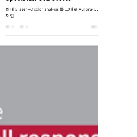
CYTEK AURORA Full
Spectrum Cell Sorter
최대 5 laser 40 color analysis 를 그대로 Aurora-CS에
재현